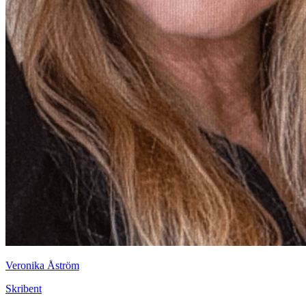
Veronika Åström
Skribent