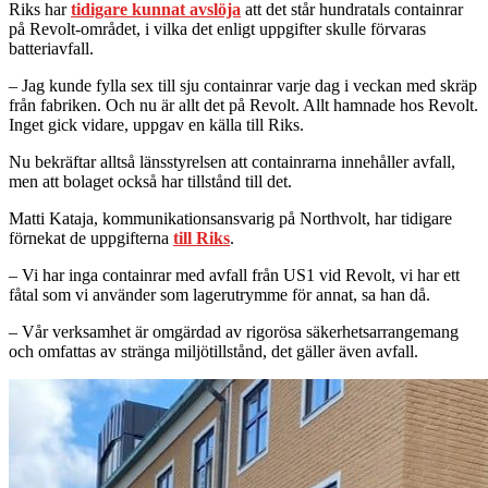
Riks har
tidigare kunnat avslöja
att det står hundratals containrar
på Revolt-området, i vilka det enligt uppgifter skulle förvaras
batteriavfall.
– Jag kunde fylla sex till sju containrar varje dag i veckan med skräp
från fabriken. Och nu är allt det på Revolt. Allt hamnade hos Revolt.
Inget gick vidare, uppgav en källa till Riks.
Nu bekräftar alltså länsstyrelsen att containrarna innehåller avfall,
men att bolaget också har tillstånd till det.
Matti Kataja, kommunikationsansvarig på Northvolt, har tidigare
förnekat de uppgifterna
till Riks
.
– Vi har inga containrar med avfall från US1 vid Revolt, vi har ett
fåtal som vi använder som lagerutrymme för annat, sa han då.
– Vår verksamhet är omgärdad av rigorösa säkerhetsarrangemang
och omfattas av stränga miljötillstånd, det gäller även avfall.