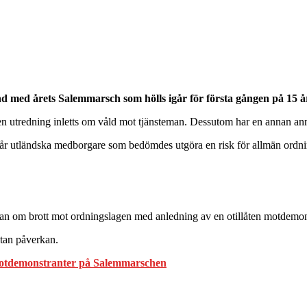
nd med årets Salemmarsch som hölls igår för första gången på 15 å
r en utredning inletts om våld mot tjänsteman. Dessutom har en annan a
år utländska medborgare som bedömdes utgöra en risk för allmän ordning
an om brott mot ordningslagen med anledning av en otillåten motdemon
tan påverkan.
otdemonstranter på Salemmarschen