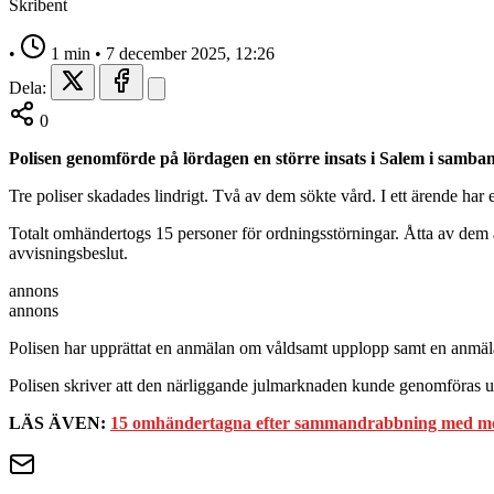
Skribent
•
1 min
•
7 december 2025, 12:26
Dela:
0
Polisen genomförde på lördagen en större insats i Salem i samba
Tre poliser skadades lindrigt. Två av dem sökte vård. I ett ärende ha
Totalt omhändertogs 15 personer för ordningsstörningar. Åtta av dem 
avvisningsbeslut.
annons
annons
Polisen har upprättat en anmälan om våldsamt upplopp samt en anmäl
Polisen skriver att den närliggande julmarknaden kunde genomföras u
LÄS ÄVEN:
15 omhändertagna efter sammandrabbning med m