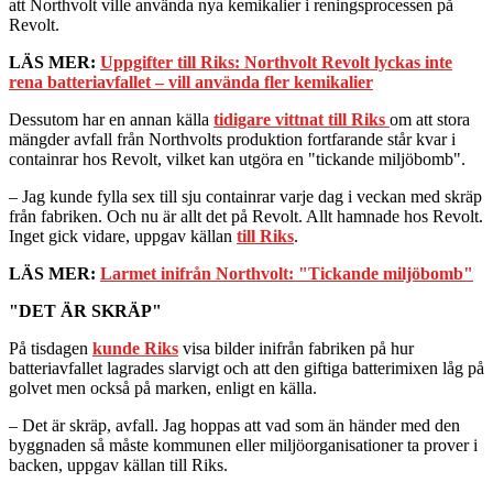
att Northvolt ville använda nya kemikalier i reningsprocessen på
Revolt.
LÄS MER:
Uppgifter till Riks: Northvolt Revolt lyckas inte
rena batteriavfallet – vill använda fler kemikalier
Dessutom har en annan källa
tidigare vittnat till Riks
om att stora
mängder avfall från Northvolts produktion fortfarande står kvar i
containrar hos Revolt, vilket kan utgöra en "tickande miljöbomb".
– Jag kunde fylla sex till sju containrar varje dag i veckan med skräp
från fabriken. Och nu är allt det på Revolt. Allt hamnade hos Revolt.
Inget gick vidare, uppgav källan
till Riks
.
LÄS MER:
Larmet inifrån Northvolt: "Tickande miljöbomb"
"DET ÄR SKRÄP"
På tisdagen
kunde Riks
visa bilder inifrån fabriken på hur
batteriavfallet lagrades slarvigt och att den giftiga batterimixen låg på
golvet men också på marken, enligt en källa.
– Det är skräp, avfall. Jag hoppas att vad som än händer med den
byggnaden så måste kommunen eller miljöorganisationer ta prover i
backen, uppgav källan till Riks.