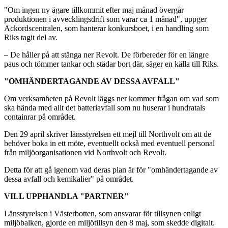
"Om ingen ny ägare tillkommit efter maj månad övergår
produktionen i avvecklingsdrift som varar ca 1 månad", uppger
Ackordscentralen, som hanterar konkursboet, i en handling som
Riks tagit del av.
– De håller på att stänga ner Revolt. De förbereder för en längre
paus och tömmer tankar och städar bort där, säger en källa till Riks.
"OMHÄNDERTAGANDE AV DESSA AVFALL"
Om verksamheten på Revolt läggs ner kommer frågan om vad som
ska hända med allt det batteriavfall som nu huserar i hundratals
containrar på området.
Den 29 april skriver länsstyrelsen ett mejl till Northvolt om att de
behöver boka in ett möte, eventuellt också med eventuell personal
från miljöorganisationen vid Northvolt och Revolt.
Detta för att gå igenom vad deras plan är för "omhändertagande av
dessa avfall och kemikalier" på området.
VILL UPPHANDLA "PARTNER"
Länsstyrelsen i Västerbotten, som ansvarar för tillsynen enligt
miljöbalken, gjorde en miljötillsyn den 8 maj, som skedde digitalt.