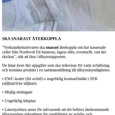
SKA SNARAST ÅTERKOPPLA
"Verksamhetsutövaren ska
snarast
återkoppla om hur kasserade
celler från Northvolt Ett hanteras, lagras eller, eventuellt, vart det
skickas", står att läsa i tillsynsrapporten.
De listar även fler uppgifter som ska redovisas för varje avfallsslag
och kemiska produkt i en sammanställning till tillsynsmyndigheten.
• EWC-koder (för avfall) o ungefärlig kostnad/intäkt i SEK
(säljbart/icke säljbart)
• Möjlig mottagare
• Ungefärlig tidsplan
• Länsstyrelsen anser för närvarande att det behövs återkommande
tillsynsmöten månatligen för uppföljning av avfalls- och