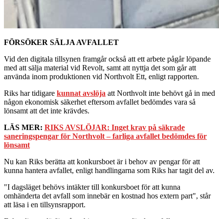
FÖRSÖKER SÄLJA AVFALLET
Vid den digitala tillsynen framgår också att ett arbete pågår löpande
med att sälja material vid Revolt, samt att nyttja det som går att
använda inom produktionen vid Northvolt Ett, enligt rapporten.
Riks har tidigare
kunnat avslöja
att Northvolt inte behövt gå in med
någon ekonomisk säkerhet eftersom avfallet bedömdes vara så
lönsamt att det inte krävdes.
LÄS MER:
RIKS AVSLÖJAR: Inget krav på säkrade
saneringspengar för Northvolt – farliga avfallet bedömdes för
lönsamt
Nu kan Riks berätta att konkursboet är i behov av pengar för att
kunna hantera avfallet, enligt handlingarna som Riks har tagit del av.
"I dagsläget behövs intäkter till konkursboet för att kunna
omhänderta det avfall som innebär en kostnad hos extern part", står
att läsa i en tillsynsrapport.