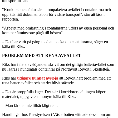
transporttillstånd.
"Konkursboets fokus är att ompaketera avfallet i containrarna och
upprätta rätt dokumentation för vidare transport", står att läsa i
rapporten.
"Arbetet med omlastning i containrarna utförs av egen personal och
kommer åtminstone pågå till hösten".
– Det har varit på gång med att packa om containrarna, säger en
källa till Riks.
PROBLEM MED ATT RENA AVFALLET
Riks har i flera avslöjanden skrivit om det giftiga batteriavfallet som
nu lagras i hundratals containrar på Northvolt Revolt i Skellefteå.
Riks har
tidigare kunnat avslöja
att Revolt haft problem med att
rena batteriavfallet och att det blivit stående.
– Det är proppfulla lager. Det står i korridorer och ingen köper
materialet, uppgav en anonym källa till Riks.
– Man får det inte tillräckligt rent.
Handlingar hos länsstyrelsen i Västerbotten vittnade dessutom om