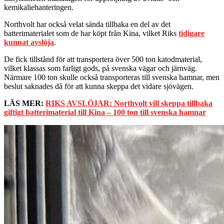
kemikaliehanteringen.
Northvolt har också velat sända tillbaka en del av det
batterimaterialet som de har köpt från Kina, vilket Riks
tidigare
kunnat avslöja
.
De fick tillstånd för att transportera över 500 ton katodmaterial,
vilket klassas som farligt gods, på svenska vägar och järnväg.
Närmare 100 ton skulle också transporteras till svenska hamnar, men
beslut saknades då för att kunna skeppa det vidare sjövägen.
LÄS MER:
RIKS AVSLÖJAR: Northvolt vill skeppa tillbaka
giftigt batterimaterial till Kina – 100 ton till svenska hamnar