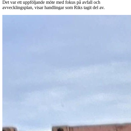
Det var ett uppföljande möte med fokus på avfall och
avvecklingsplan, visar handlingar som Riks tagit del av.