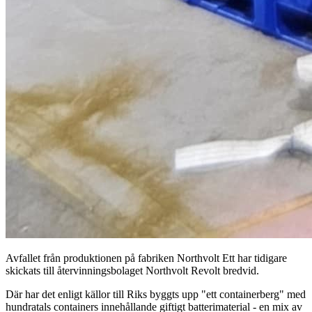
Avfallet från produktionen på fabriken Northvolt Ett har tidigare
skickats till återvinningsbolaget Northvolt Revolt bredvid.
Där har det enligt källor till Riks byggts upp "ett containerberg" med
hundratals containers innehållande giftigt batterimaterial - en mix av