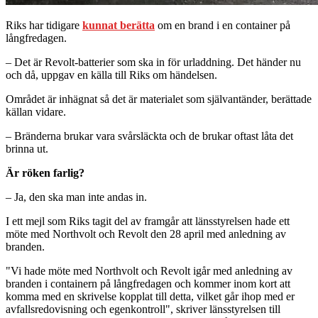
Riks har tidigare
kunnat berätta
om en brand i en container på
långfredagen.
– Det är Revolt-batterier som ska in för urladdning. Det händer nu
och då, uppgav en källa till Riks om händelsen.
Området är inhägnat så det är materialet som självantänder, berättade
källan vidare.
– Bränderna brukar vara svårsläckta och de brukar oftast låta det
brinna ut.
Är röken farlig?
– Ja, den ska man inte andas in.
I ett mejl som Riks tagit del av framgår att länsstyrelsen hade ett
möte med Northvolt och Revolt den 28 april med anledning av
branden.
"Vi hade möte med Northvolt och Revolt igår med anledning av
branden i containern på långfredagen och kommer inom kort att
komma med en skrivelse kopplat till detta, vilket går ihop med er
avfallsredovisning och egenkontroll", skriver länsstyrelsen till