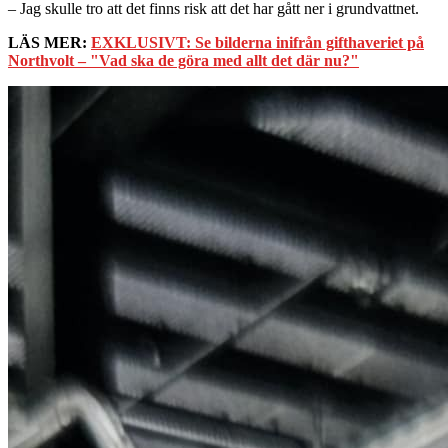
– Jag skulle tro att det finns risk att det har gått ner i grundvattnet.
LÄS MER:
EXKLUSIVT: Se bilderna inifrån gifthaveriet på
Northvolt – "Vad ska de göra med allt det där nu?"